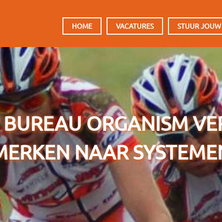
HOOFDMENU
HOME
VACATURES
STUUR JOUW
 BUREAU ORGANISM VE
MERKEN NAAR SYSTEME