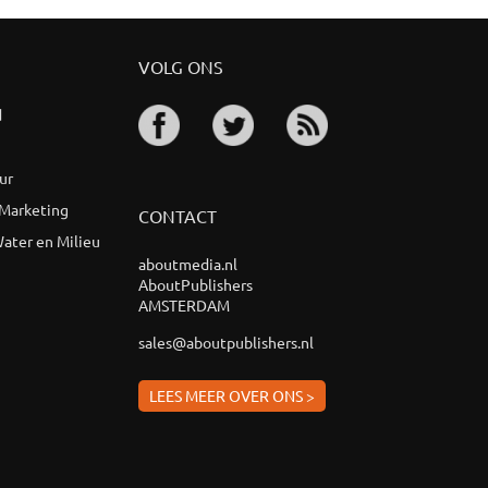
VOLG ONS
d
ur
 Marketing
CONTACT
ater en Milieu
aboutmedia.nl
AboutPublishers
AMSTERDAM
sales@aboutpublishers.nl
LEES MEER OVER ONS >